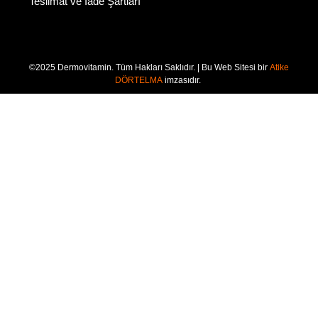
Teslimat ve İade Şartları
©2025 Dermovitamin. Tüm Hakları Saklıdır. | Bu Web Sitesi bir
Atike
DÖRTELMA
imzasıdır.