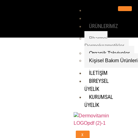
ANASAYFA
KURUMSAL
ÜRÜNLERİMİZ
Pharmoi
Dermokozmetikler
Organik Takviyeler
Kişisel Bakım Ürünleri
İLETİŞİM
BİREYSEL
ÜYELİK
KURUMSAL
ÜYELİK
X