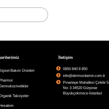
orilerimiz
İletişim
0850 840 8 850
Kişisel Bakım Ürünleri
info@dermovitamin.com.tr
Pharmoi
Pınartepe Mahallesi Çelebi 
Dermokozmetikler
No: 3 34520 Gürpınar
Büyükçekmece-İstanbul
Organik Takviyeler
Hesabım