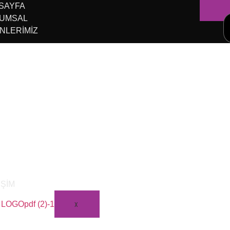
SAYFA
UMSAL
NLERIMIZ
IŞIM
X