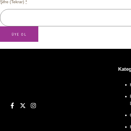
Şifre (Tekrar)
*
ÜYE OL
Kateg