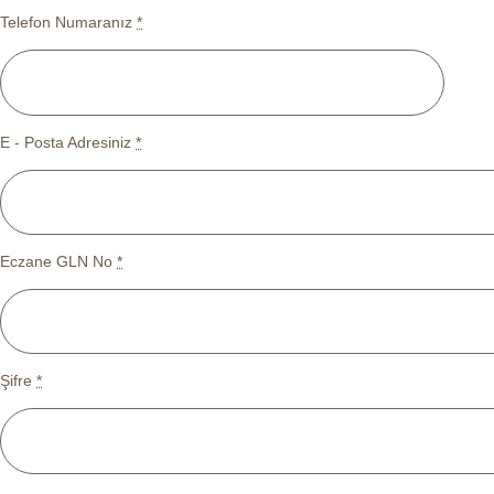
Telefon Numaranız
*
E - Posta Adresiniz
*
Eczane GLN No
*
Şifre
*